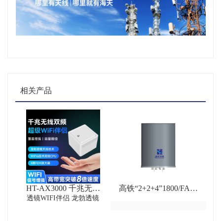
相关产品
HT-AX3000 千兆无线
高铁“2+2+4”1800/FA/D
双频超级WiFi伴侣 内置
透镜WIFI伴侣 龙勃透镜
三频8口透镜天线
龙勃透镜超强覆盖WIFI
设备